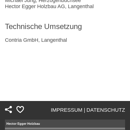
Michael Jung, Herzogenbuchsee
Hector Egger Holzbau AG, Langenthal
Technische Umsetzung
Contria GmbH, Langenthal
IMPRESSUM |
DATENSCHUTZ
Fußzeile
Hector Egger Holzbau